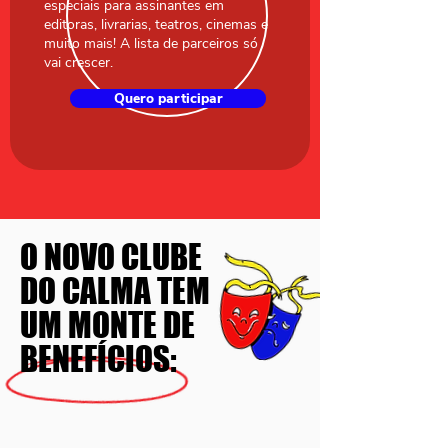
especiais para assinantes em
editoras, livrarias, teatros, cinemas e
muito mais! A lista de parceiros só
vai crescer.
Quero participar
O NOVO CLUBE
DO CALMA TEM
UM MONTE DE
BENEFÍCIOS: