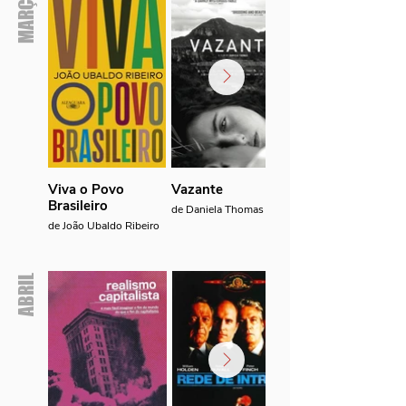
MARÇO
Viva o Povo
Vazante
Brasileiro
de Daniela Thomas
de João Ubaldo Ribeiro
ABRIL