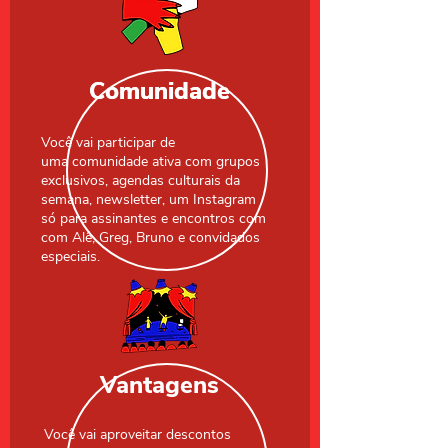
Comunidade
Comunidade
Você vai participar de
uma comunidade ativa com grupos
exclusivos, agendas culturais da
semana, newsletter, um Instagram
só para assinantes e encontros com
com Alê, Greg, Bruno e convidados
especiais.
Vantagens
​Você vai aproveitar descontos